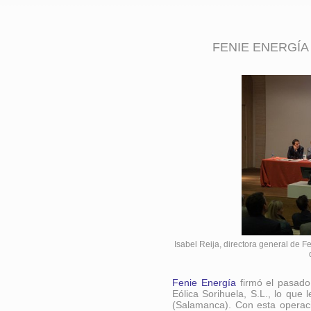
FENIE ENERGÍA
Isabel Reija, directora general de F
Fenie Energía
firmó el pasado
Eólica Sorihuela, S.L., lo que
(Salamanca). Con esta operac