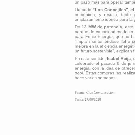
un paso más para operar tam
Llamado
“Los Concejiles”
,
el
homónima, y resulta, tanto 
emplazamiento idóneo para la g
De
12 MW de potencia
, este
parque de capacidad modesta (
para Fenie Energía, que no ha
‘limpia’ manteniéndose fiel a 
mejora en la eficiencia energéti
un futuro sostenible”, explican
En este sentido,
Isabel Reija
, 
celebrado el pasado 8 de juni
energía, con la idea de ofrecer
pool
. Estas compras las realiz
hace varias semanas.
Fuente:
C de Comunicacion
Fecha:
17/06/2016