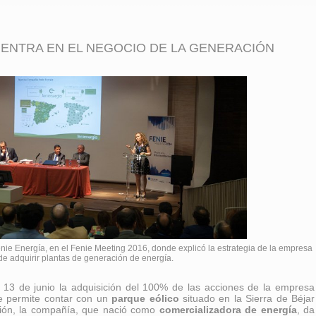
 ENTRA EN EL NEGOCIO DE LA GENERACIÓN
enie Energía, en el Fenie Meeting 2016, donde explicó la estrategia de la empresa
de adquirir plantas de generación de energía.
 13 de junio la adquisición del 100% de las acciones de la empresa
 le permite contar con un
parque eólico
situado en la Sierra de Béjar
ión, la compañía, que nació como
comercializadora de energía
, da